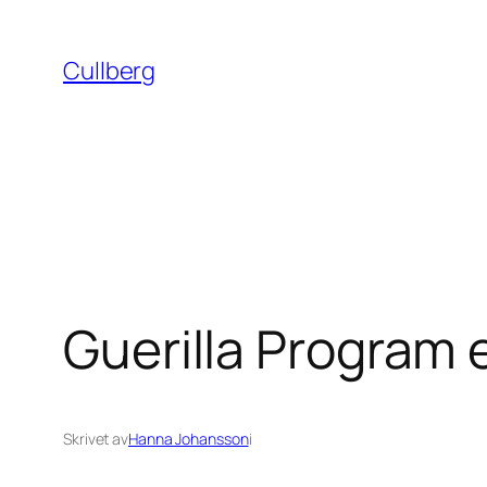
Hoppa
till
Cullberg
innehåll
Guerilla Program 
Skrivet av
Hanna Johansson
i