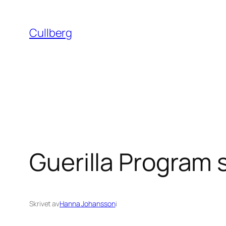
Hoppa
till
Cullberg
innehåll
Guerilla Program
Skrivet av
Hanna Johansson
i