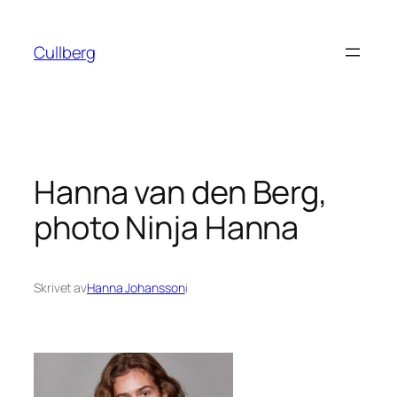
Hoppa
till
Cullberg
innehåll
Hanna van den Berg,
photo Ninja Hanna
Skrivet av
Hanna Johansson
i