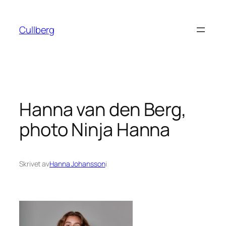
Hoppa
till
Cullberg
innehåll
Hanna van den Berg,
photo Ninja Hanna
Skrivet av
Hanna Johansson
i