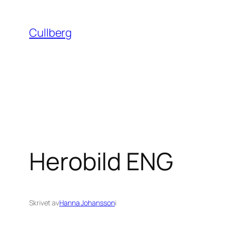
Hoppa
till
Cullberg
innehåll
Herobild ENG
Skrivet av
Hanna Johansson
i