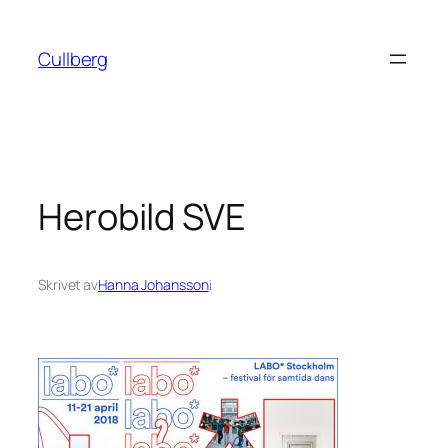
Hoppa
till
Cullberg
innehåll
Herobild SVE
Skrivet av
Hanna Johansson
i