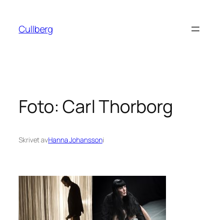
Hoppa
till
Cullberg
innehåll
Foto: Carl Thorborg
Skrivet av
Hanna Johansson
i