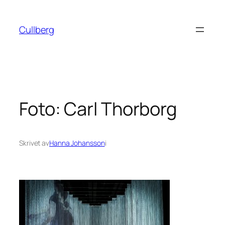
Hoppa
till
Cullberg
innehåll
Foto: Carl Thorborg
Skrivet av
Hanna Johansson
i