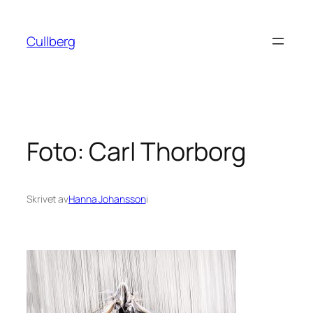
Hoppa
till
Cullberg
innehåll
Foto: Carl Thorborg
Skrivet av
Hanna Johansson
i