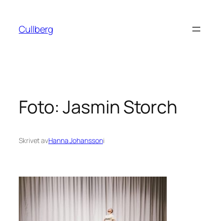
Hoppa
till
Cullberg
innehåll
Foto: Jasmin Storch
Skrivet av
Hanna Johansson
i