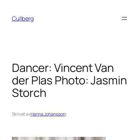
Hoppa
till
Cullberg
innehåll
Dancer: Vincent Van
der Plas Photo: Jasmin
Storch
Skrivet av
Hanna Johansson
i