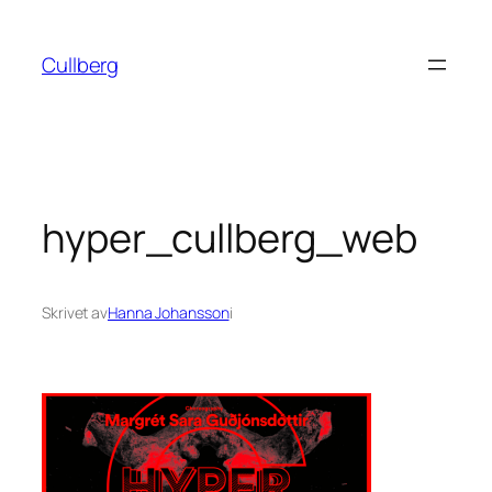
Hoppa
till
Cullberg
innehåll
hyper_cullberg_web
Skrivet av
Hanna Johansson
i