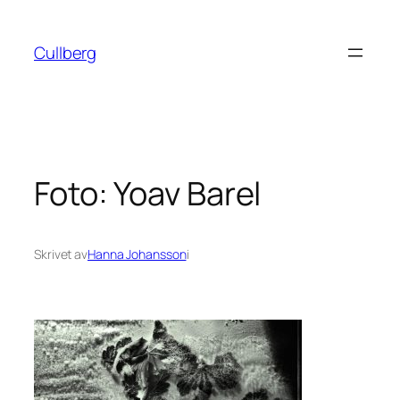
Hoppa
till
Cullberg
innehåll
Foto: Yoav Barel
Skrivet av
Hanna Johansson
i