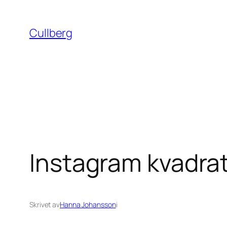
Hoppa
till
Cullberg
innehåll
Instagram kvadrat
Skrivet av
Hanna Johansson
i