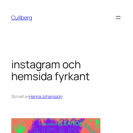
Hoppa
till
Cullberg
innehåll
instagram och
hemsida fyrkant
Skrivet av
Hanna Johansson
i