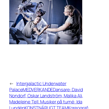
←
Intergalactic Underwater
PalaceMEDVERKANDEDansare: David
Nondorf, Oskar Landström, Malika Ali,
Madeleine Tell. Musiker på turné: Ida
LundénKONSTNÄRLIGT TEAMKoreograf: