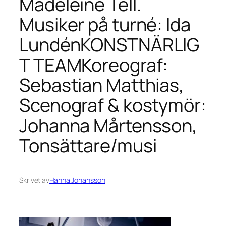
Madeleine Tell.
Musiker på turné: Ida
LundénKONSTNÄRLIG
T TEAMKoreograf:
Sebastian Matthias,
Scenograf & kostymör:
Johanna Mårtensson,
Tonsättare/musi
Skrivet av
Hanna Johansson
i