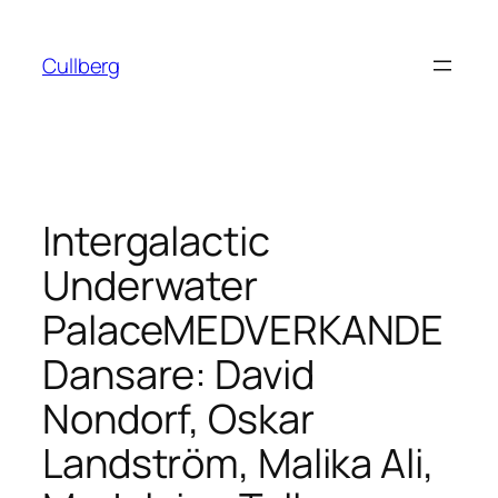
Hoppa
till
Cullberg
innehåll
Intergalactic
Underwater
PalaceMEDVERKANDE
Dansare: David
Nondorf, Oskar
Landström, Malika Ali,