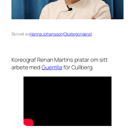
Skrivet av
Hanna Johansson
i
Okategoriserat
Koreograf Renan Martins pratar om sitt
arbete med
Guerrilla
för Cullberg.