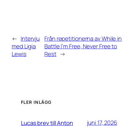
←
Intervju
Från repetitionerna av While in
med Ligia
Battle I’m Free, Never Free to
Lewis
Rest
→
FLER INLÄGG
juni 17, 2026
Lucas brev till Anton