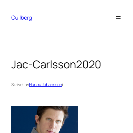
Hoppa
till
Cullberg
innehåll
Jac-Carlsson2020
Skrivet av
Hanna Johansson
i