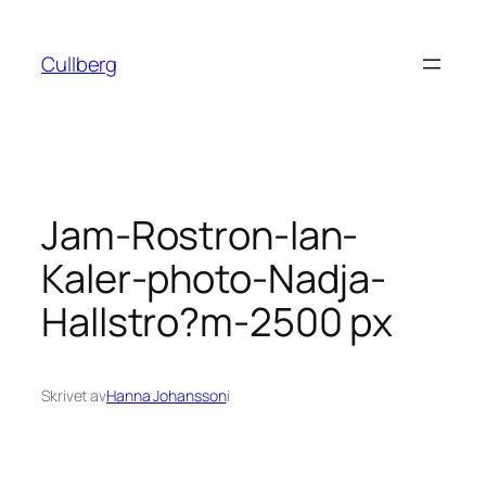
Hoppa
till
Cullberg
innehåll
Jam-Rostron-Ian-
Kaler-photo-Nadja-
Hallstro?m-2500 px
Skrivet av
Hanna Johansson
i