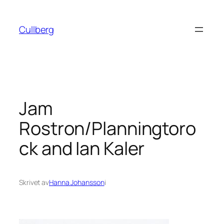
Hoppa
till
Cullberg
innehåll
Jam
Rostron/Planningtoro
ck and Ian Kaler
Skrivet av
Hanna Johansson
i