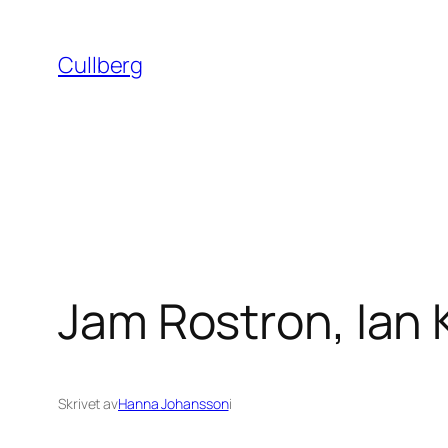
Hoppa
till
Cullberg
innehåll
Jam Rostron, Ian 
Skrivet av
Hanna Johansson
i