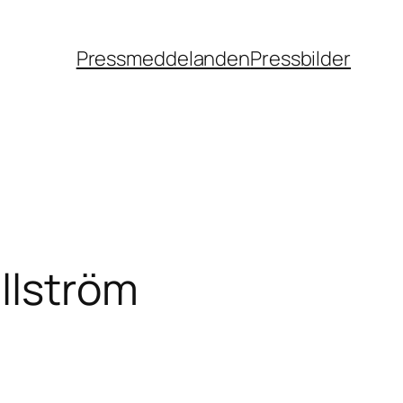
Pressmeddelanden
Pressbilder
llström