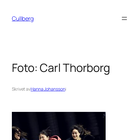
Hoppa
till
Cullberg
innehåll
Foto: Carl Thorborg
Skrivet av
Hanna Johansson
i