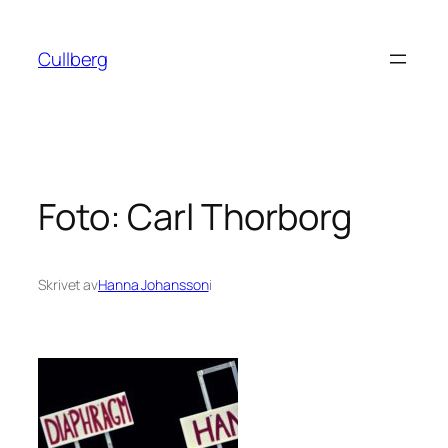
Hoppa
till
Cullberg
innehåll
Foto: Carl Thorborg
Skrivet av
Hanna Johansson
i