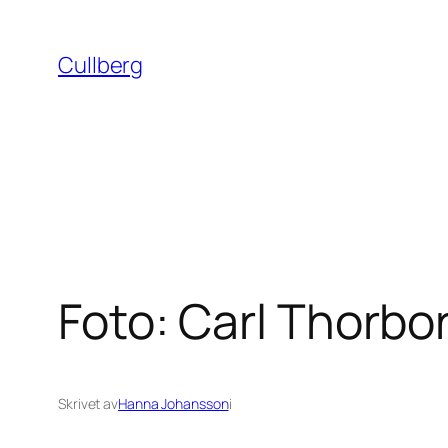
Hoppa
till
Cullberg
innehåll
Foto: Carl Thorbo
Skrivet av
Hanna Johansson
i