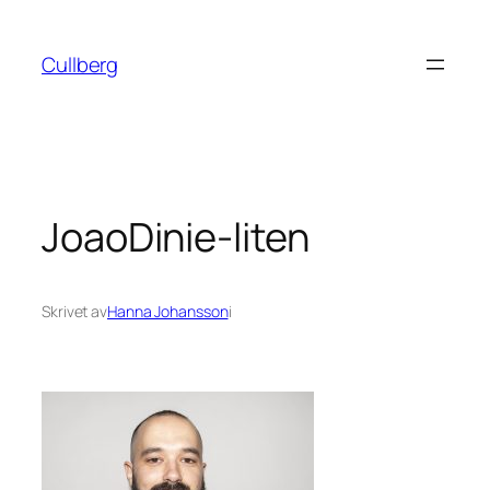
Hoppa
till
Cullberg
innehåll
JoaoDinie-liten
Skrivet av
Hanna Johansson
i