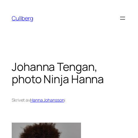
Hoppa
till
Cullberg
innehåll
Johanna Tengan,
photo Ninja Hanna
Skrivet av
Hanna Johansson
i