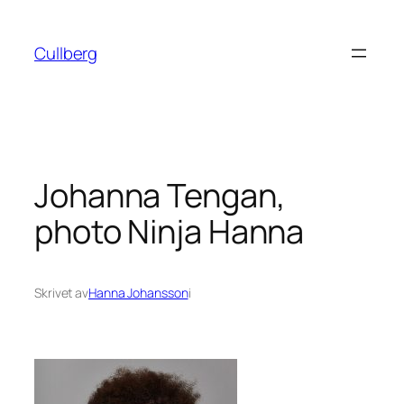
Hoppa
till
Cullberg
innehåll
Johanna Tengan,
photo Ninja Hanna
Skrivet av
Hanna Johansson
i