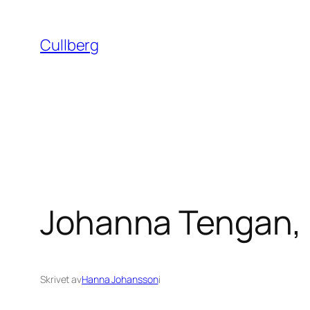
Hoppa
till
Cullberg
innehåll
Johanna Tengan, 
Skrivet av
Hanna Johansson
i