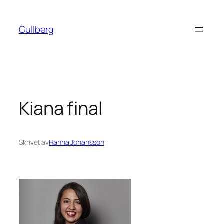
Hoppa
till
Cullberg
innehåll
Kiana final
Skrivet av
Hanna Johansson
i