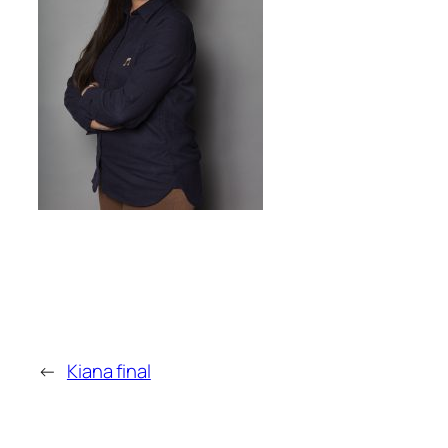
←
Kiana final