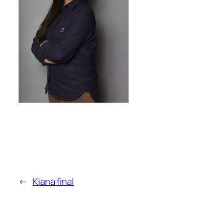
←
Kiana final