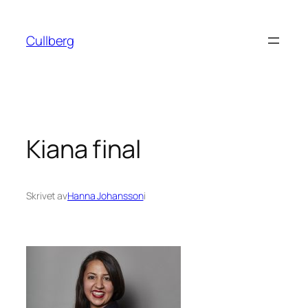
Hoppa
till
Cullberg
innehåll
Kiana final
Skrivet av
Hanna Johansson
i