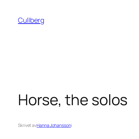
Hoppa
till
Cullberg
innehåll
Horse, the solos
Skrivet av
Hanna Johansson
i