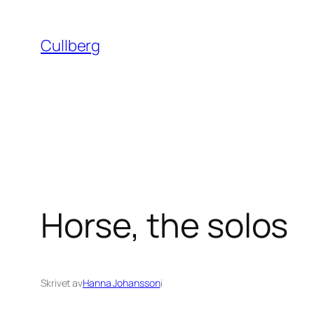
Hoppa
till
Cullberg
innehåll
Horse, the solos
Skrivet av
Hanna Johansson
i