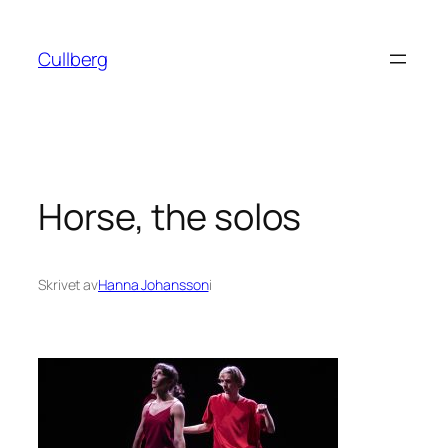
Hoppa
till
Cullberg
innehåll
Horse, the solos
Skrivet av
Hanna Johansson
i