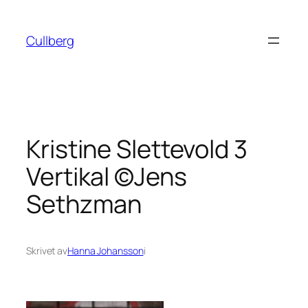
Hoppa
till
Cullberg
innehåll
Kristine Slettevold 3
Vertikal ©Jens
Sethzman
Skrivet av
Hanna Johansson
i