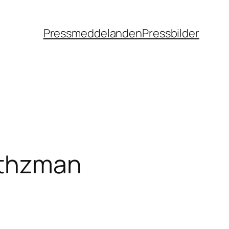
Pressmeddelanden
Pressbilder
Sethzman