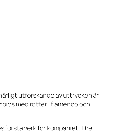
närligt utforskande av uttrycken är
ymbios med rötter i flamenco och
s första verk för kompaniet; The