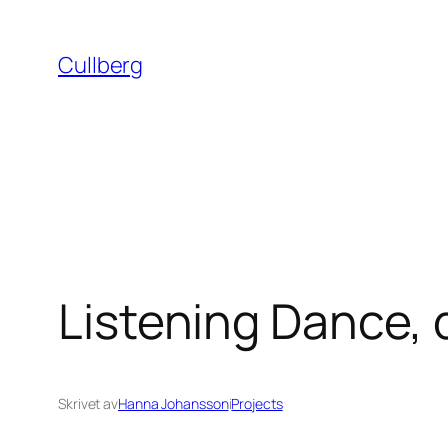
Hoppa
till
Cullberg
innehåll
Listening Dance,
Skrivet av
Hanna Johansson
i
Projects