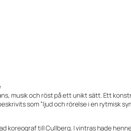
e
, musik och röst på ett unikt sätt. Ett konst
skrivits som ”ljud och rörelse i en rytmisk s
 koreograf till Cullberg. I vintras hade henne