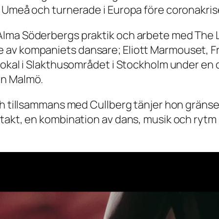
i Umeå och turnerade i Europa före coronakris
lma Söderbergs praktik och arbete med The L
e av kompaniets dansare; Eliott Marmouset,
lokal i Slakthusområdet i Stockholm under en 
ån Malmö.
och tillsammans med Cullberg tänjer hon grän
takt, en kombination av dans, musik och rytm i