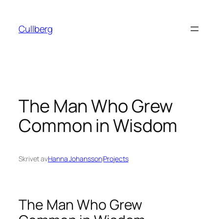
Hoppa
till
Cullberg
innehåll
The Man Who Grew
Common in Wisdom
Skrivet av
Hanna Johansson
i
Projects
The Man Who Grew