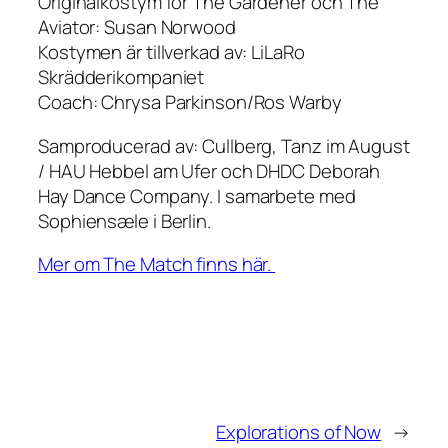
Originalkostym för
The Gardener
och
The
Aviator
: Susan Norwood
Kostymen är tillverkad av: LiLaRo
Skrädderikompaniet
Coach: Chrysa Parkinson/Ros Warby
Samproducerad av: Cullberg, Tanz im August
/ HAU Hebbel am Ufer och DHDC Deborah
Hay Dance Company. I samarbete med
Sophiensæle i Berlin.
Mer om The Match finns här.
Explorations of Now
→