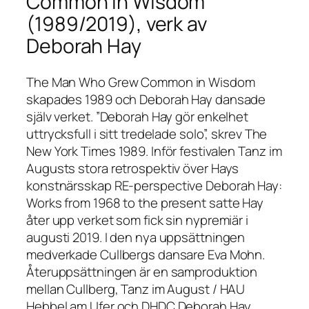
Common in Wisdom
(1989/2019), verk av
Deborah Hay
The Man Who Grew Common in Wisdom
skapades 1989 och Deborah Hay dansade
själv verket. ”Deborah Hay gör enkelhet
uttrycksfull i sitt tredelade solo”, skrev The
New York Times 1989. Inför festivalen Tanz im
Augusts stora retrospektiv över Hays
konstnärsskap
RE-perspective Deborah Hay:
Works from 1968 to the present
satte Hay
åter upp verket som fick sin nypremiär i
augusti 2019. I den nya uppsättningen
medverkade Cullbergs dansare Eva Mohn.
Återuppsättningen är en samproduktion
mellan Cullberg, Tanz im August / HAU
Hebbel am Ufer och DHDC Deborah Hay