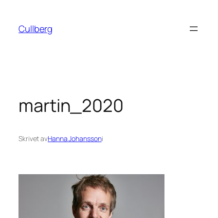
Hoppa
till
Cullberg
innehåll
martin_2020
Skrivet av
Hanna Johansson
i