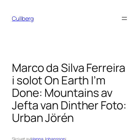
Hoppa
till
Cullberg
innehåll
Marco da Silva Ferreira
i solot On Earth I’m
Done: Mountains av
Jefta van Dinther Foto:
Urban Jörén
Skrivet av
Hanna Johansson
i