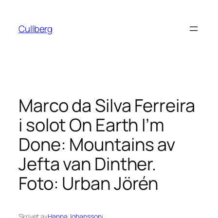
Hoppa
till
Cullberg
innehåll
Marco da Silva Ferreira
i solot On Earth I’m
Done: Mountains av
Jefta van Dinther.
Foto: Urban Jörén
Skrivet av
Hanna Johansson
i