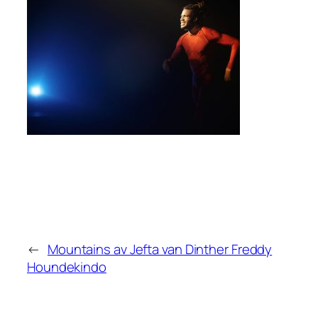
←
Mountains av Jefta van Dinther Freddy
Houndekindo