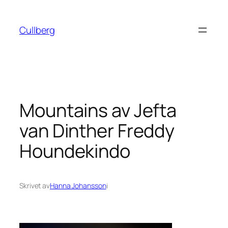
Hoppa
till
Cullberg
innehåll
Mountains av Jefta
van Dinther Freddy
Houndekindo
Skrivet av
Hanna Johansson
i