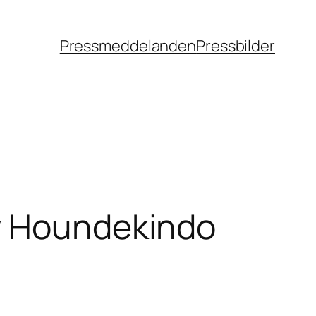
Pressmeddelanden
Pressbilder
dy Houndekindo