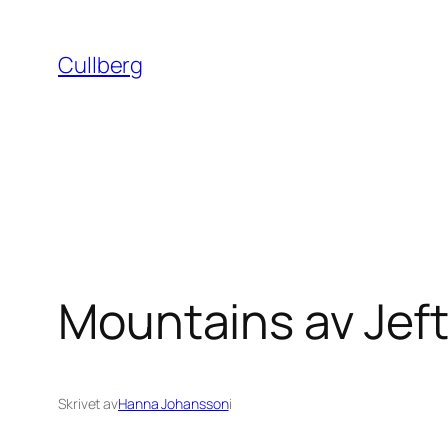
Hoppa
till
Cullberg
innehåll
Mountains av Jef
Skrivet av
Hanna Johansson
i