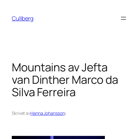
Hoppa
till
Cullberg
innehåll
Mountains av Jefta
van Dinther Marco da
Silva Ferreira
Skrivet av
Hanna Johansson
i