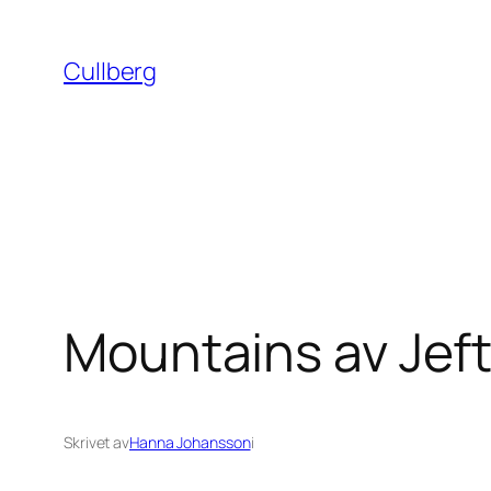
Hoppa
till
Cullberg
innehåll
Mountains av Jeft
Skrivet av
Hanna Johansson
i