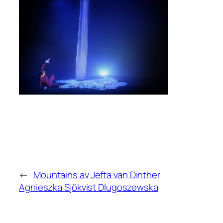
←
Mountains av Jefta van Dinther
Agnieszka Sjökvist Dlugoszewska