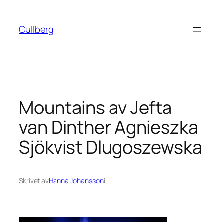
Hoppa
till
Cullberg
innehåll
Mountains av Jefta
van Dinther Agnieszka
Sjökvist Dlugoszewska
Skrivet av
Hanna Johansson
i