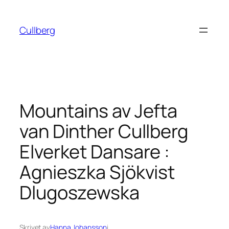
Hoppa
till
Cullberg
innehåll
Mountains av Jefta
van Dinther Cullberg
Elverket Dansare :
Agnieszka Sjökvist
Dlugoszewska
Skrivet av
Hanna Johansson
i