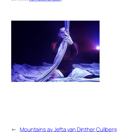
←
Mountains av Jefta van Dinther Cullberg