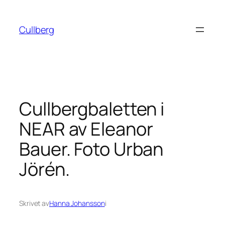
Hoppa
till
Cullberg
innehåll
Cullbergbaletten i
NEAR av Eleanor
Bauer. Foto Urban
Jörén.
Skrivet av
Hanna Johansson
i