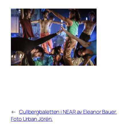
←
Cullbergbaletten i NEAR av Eleanor Bauer.
Foto Urban Jörén.