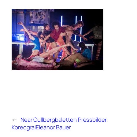
←
Near Cullbergbaletten Pressbilder
KoreograiEleanor Bauer