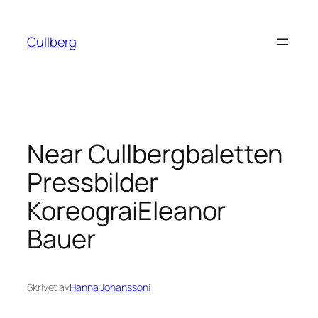
Hoppa
till
Cullberg
innehåll
Near Cullbergbaletten
Pressbilder
KoreograiEleanor
Bauer
Skrivet av
Hanna Johansson
i