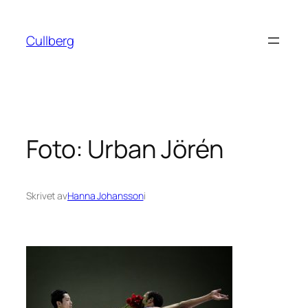
Hoppa
till
Cullberg
innehåll
Foto: Urban Jörén
Skrivet av
Hanna Johansson
i