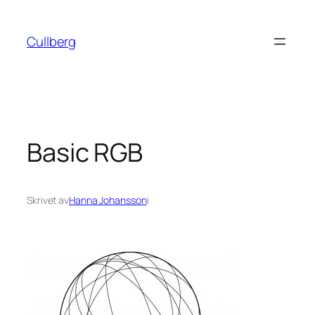
Hoppa
till
Cullberg
innehåll
Basic RGB
Skrivet av
Hanna Johansson
i